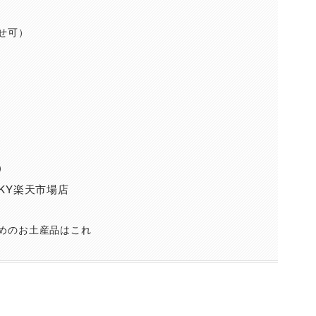
せ可）
）
SKY楽天市場店
めのお土産品はこれ