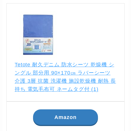
Tetote 耐久デニム 防水シーツ 乾燥機 シ
ングル 部分用 90×170㎝ ラバーシーツ
介護 3層 抗菌 洗濯機 施設乾燥機 耐熱 長
持ち 電気毛布可 ネームタグ付 (1)
Amazon