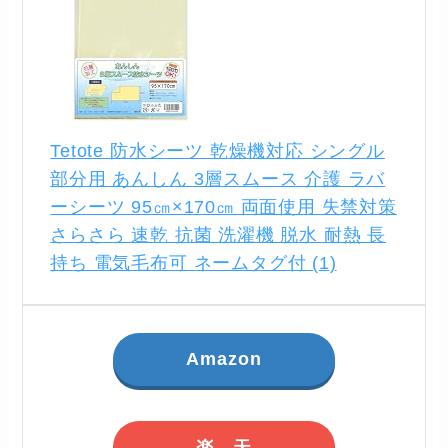
Tetote 防水シーツ 乾燥機対応 シングル
部分用 あんしん 3層スムース 介護 ラバ
ーシーツ 95㎝×170㎝ 両面使用 失禁対策
さらさら 速乾 抗菌 洗濯機 脱水 耐熱 長
持ち 電気毛布可 ネームタグ付 (1)
Amazon
楽 天