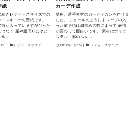
型紙
カーデ作成
に続きレディースサイズでの
夏用、薄手素材のカーディガンを作りま
ットスキニーの型紙です。
した。 ショールのようにドレープの入
名前が入っていますがぴった
った前身頃は釦留めの数によって 表情
ではなく 腰や腿周りにゆと
が変わって面白いです。 素材はポリエ
ル...
ステル＋麻のふん...
月19日
レディースウエア
2012年6月15日
レディースウエア