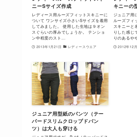
ニーSサイズ作成
キニーの
レディース用ルーズフィットスキニーに
ジュニア用
ついて ワンサイズ小さいSサイズを着用
ルーズフィ
してみました。 使用した生地は９オン
スキニーと
スぐらいの厚みでしょうか。 テンショ
りした感じ
ン中程度のスト...
りのあるやや
2013年1月21日
レディースウエア
2012年12
ジュニア用型紙のパンツ（テー
パードスリムクロップドパン
ツ）は大人も穿ける
ジュニア用ですが、P-16（テーパードス