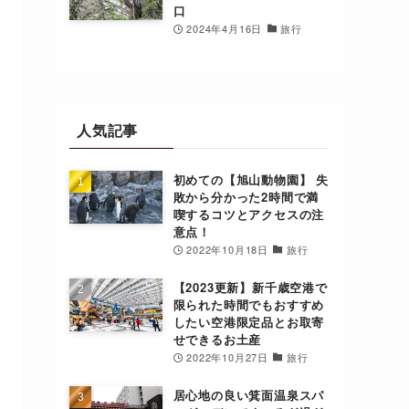
口
2024年4月16日
旅行
人気記事
初めての【旭山動物園】 失
敗から分かった2時間で満
喫するコツとアクセスの注
意点！
2022年10月18日
旅行
【2023更新】新千歳空港で
限られた時間でもおすすめ
したい空港限定品とお取寄
せできるお土産
2022年10月27日
旅行
居心地の良い箕面温泉スパ