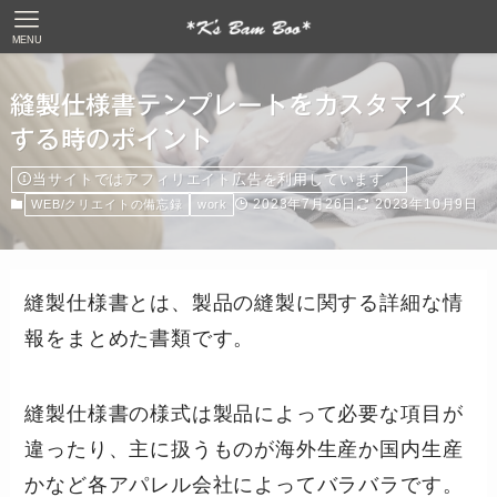
MENU
縫製仕様書テンプレートをカスタマイズ
する時のポイント
当サイトではアフィリエイト広告を利用しています。
2023年7月26日
2023年10月9日
WEB/クリエイトの備忘録
work
縫製仕様書とは、製品の縫製に関する詳細な情
報をまとめた書類です。
縫製仕様書の様式は製品によって必要な項目が
違ったり、主に扱うものが海外生産か国内生産
かなど各アパレル会社によってバラバラです。