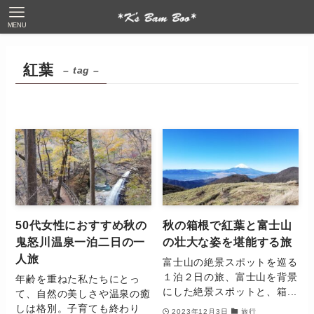
MENU
紅葉
– tag –
50代女性におすすめ秋の
秋の箱根で紅葉と富士山
鬼怒川温泉一泊二日の一
の壮大な姿を堪能する旅
人旅
富士山の絶景スポットを巡る
１泊２日の旅、富士山を背景
年齢を重ねた私たちにとっ
にした絶景スポットと、箱...
て、自然の美しさや温泉の癒
しは格別。子育ても終わり
2023年12月3日
旅行